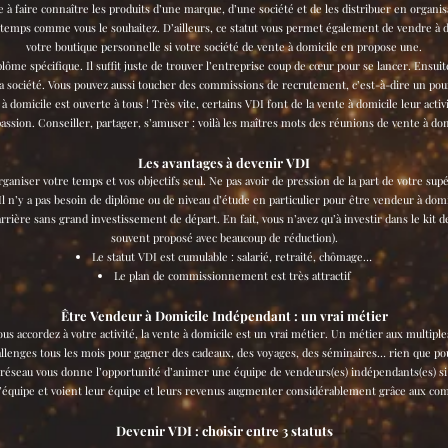
 faire connaître les produits d’une marque, d’une société et de les distribuer en organisa
temps comme vous le souhaitez. D’ailleurs, ce statut vous permet également de vendre à dis
votre boutique personnelle si votre société de vente à domicile en propose une.
lôme spécifique. Il suffit juste de trouver l’entreprise coup de cœur pour se lancer. Ensui
société. Vous pouvez aussi toucher des commissions de recrutement, c’est-à-dire un pou
 domicile est ouverte à tous ! Très vite, certains VDI font de la vente à domicile leur activ
assion. Conseiller, partager, s’amuser : voilà les maîtres mots des réunions de vente à dom
Les avantages à devenir VDI
ganiser votre temps et vos objectifs seul. Ne pas avoir de pression de la part de votre sup
Il n’y a pas besoin de diplôme ou de niveau d’étude en particulier pour être vendeur à domi
rrière sans grand investissement de départ. En fait, vous n’avez qu’à investir dans le kit 
souvent proposé avec beaucoup de réduction).
Le statut VDI est cumulable : salarié, retraité, chômage…
Le plan de commissionnement est très attractif
Être Vendeur à Domicile Indépendant : un vrai métier
us accordez à votre activité, la vente à domicile est un vrai métier. Un métier aux multiple
llenges tous les mois pour gagner des cadeaux, des voyages, des séminaires… rien que po
 réseau vous donne l’opportunité d’animer une équipe de vendeurs(es) indépendants(es) si
équipe et voient leur équipe et leurs revenus augmenter considérablement grâce aux co
Devenir VDI : choisir entre 3 statuts