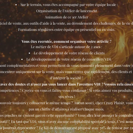
Sur le terrain, vous êtes accompagné par votre équipe locale :
Organisation de l’Atelier de lancement
Animation de ce 1er Atelier
ciel de vente, aux outils d’aide à la vente, au déroulement des challenges, de la vie de
Formations régulières entre équipe en présentiel ou en visio.
Vous êtes recrutée, comment organiser votre activité ?
Le métier de VDI s’articule autour de 2 axes :
Le développement de votre réseau de clients
Le développement de votre réseau de conseillers VDI.
 sont complémentaires et vous permettent de vous épanouir pleinement dans votre m
centrer uniquement sur la vente, mais vous verrez que rapidement, des clients et
d’intégrer la société !
avez des doutes et n’osez pas vous lancer dans l’aventure VDI ? Voyons cela ense
ompétences ? Croyez-en vous et faites-vous confiance ! Si vous aimez vos produits, 
vos rêves !
s pouvoir toujours y consacrer le même temps ? Aucun souci, chez Crazy Plaisir, vo
pas un chiffre d’affaires à réaliser chaque mois.
os proches ne croient pas en cette opportunité ? Vous allez leur prouver le contraire
ratif ? En tant que VDI, vous n’avez aucune comptabilité spéciale à tenir. C’est nou
a pourrait représenter ? Le Kit de démarrage est proposé avec 70% de remise par rap