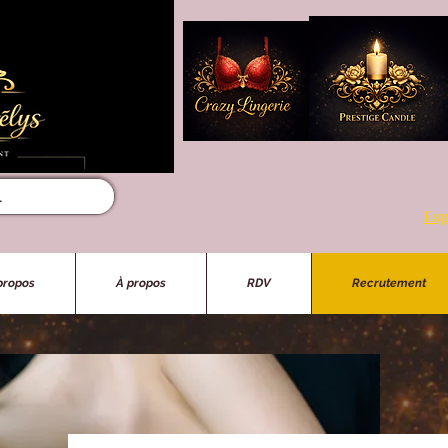
Esp
propos
À propos
RDV
Recrutement