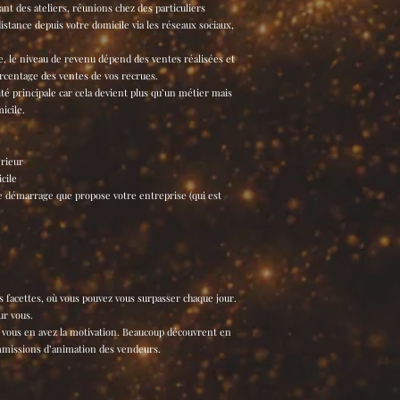
nt des ateliers, réunions chez des particuliers
tance depuis votre domicile via les réseaux sociaux,
te, le niveau de revenu dépend des ventes réalisées et
rcentage des ventes de vos recrues.
ité principale car cela devient plus qu’un métier mais
icile.
érieur
cile
de démarrage que propose votre entreprise (qui est
s facettes, où vous pouvez vous surpasser chaque jour.
ur vous.
 vous en avez la motivation. Beaucoup découvrent en
mmissions d’animation des vendeurs.