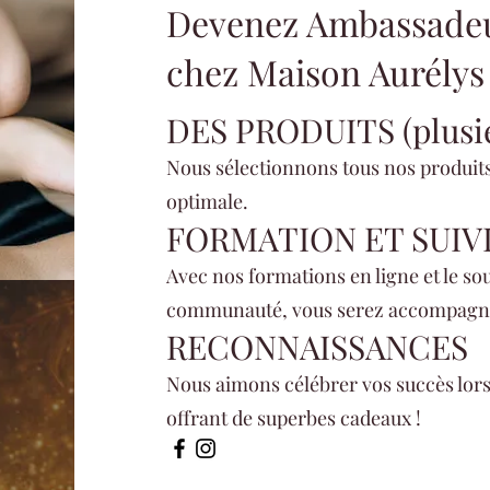
Devenez Ambassadeu
chez Maison Aurélys
DES PRODUITS (plusi
Nous
sélectionnons
tous nos produits
optimale.
FORMATION ET SUIV
Avec nos formations en ligne et le so
communauté, vous serez accompagné(e
RECONNAISSANCES
Nous aimons célébrer vos succès lor
offrant de superbes cadeaux !