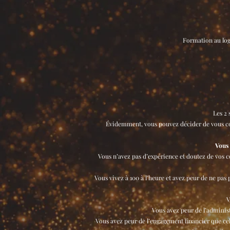
Formation au logi
Les 2
Évidemment, vous pouvez décider de vous con
Vous 
Vous n’avez pas d’expérience et doutez de vos c
Vous vivez à 100 à l’heure et avez peur de ne pa
V
Vous avez peur de l’administ
Vous avez peur de l’engagement financier que cel