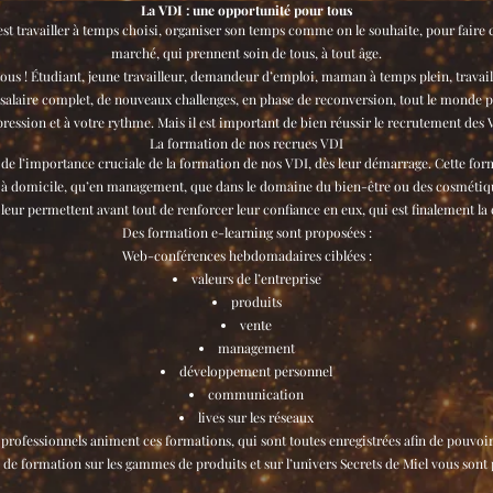
La VDI : une opportunité pour tous
st travailler à temps choisi, organiser son temps comme on le souhaite, pour faire 
marché, qui prennent soin de tous, à tout âge.
tous ! Étudiant, jeune travailleur, demandeur d’emploi, maman à temps plein, travaill
alaire complet, de nouveaux challenges, en phase de reconversion, tout le monde p
ession et à votre rythme. Mais il est important de bien réussir le recrutement des
La formation de nos recrues VDI
e l’importance cruciale de la formation de nos VDI, dès leur démarrage. Cette for
 à domicile, qu’en management, que dans le domaine du bien-être ou des cosmétiques,
eur permettent avant tout de renforcer leur confiance en eux, qui est finalement la 
Des formation e-learning sont proposées :
Web-conférences hebdomadaires ciblées :
valeurs de l’entreprise
produits
vente
management
développement personnel
communication
lives sur les réseaux
 professionnels animent ces formations, qui sont toutes enregistrées afin de pouvoir 
 de formation sur les gammes de produits et sur l’univers Secrets de Miel vous sont 