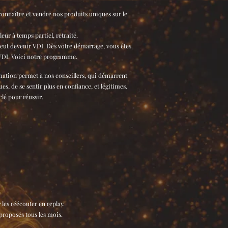
connaître et vendre nos produits uniques sur le
eur à temps partiel, retraité.
eut devenir VDI. Dès votre démarrage, vous êtes
 VDI. Voici notre programme.
mation permet à nos conseillers, qui démarrent
 de se sentir plus en confiance, et légitimes.
clé pour réussir.
les réécouter en replay.
proposés tous les mois.