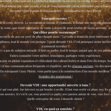
cement. Cela équivaut à 3 Ateliers à domicile ou environ 20 clients. Vous y arrivere
e seul risque que vous prenez, c’est de vous épanouir ! Alors n’attendez pas et foncez
Recruter votre équipe d'Ambassadeurs / Ambassadrices Crazy Plaisir
Pourquoi recruter ?
 de la vente directe. Le recrutement booste et épanouis. Il donne une nouvelle dimens
 la vente, que toute entreprise de vente à domicile peut croître de façon pérenne. La
Qui cibler pour le recrutement ?
as envie de 400 ou 500€ de plus chaque mois ? La vente à domicile peut intéresser 
iplômes, tout le monde (ou presque !) peut devenir VDI. C’est pourquoi notre métie
Comment recruter ?
n’y a pas de solution miracle, il faut en parler, tout le temps, autant que de vos produ
Faites connaître votre métier, témoignez, partagez votre expérience.
aise en pleine expansion et véhiculant des valeurs fortes et dans l’ère du temps. Soy
té et une communication fréquente et régulière, sur les
réseaux sociaux
, via des news
En rejoignant Crazy Plaisir, vous participez à la construction d’un monde meilleur !
Postulez dès maintenant !
Devenir VDI : une opportunité ouverte à tous ?
été qui vous plait. Sur internet ou par bouche à oreille, il faut vous sentir en phase avec les
ous associez. Si c’est le cas, vous pourrez en parler avec passion autour de vous, vous fixer 
Quelle entreprise de vente à domicile choisir ?
VDI, en quoi ça consiste ?