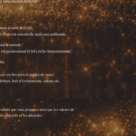
z sans aucune difficulté !
 !
ion à votre activité.
 vente est essentielle mais pas suffisante.
tout le monde !
r est passionnant et très riche humainement !
its.
ez-en fier.ères et parlez de vous !
letters, lors d’événements, salons etc.
 produits que vous proposez ainsi que les valeurs de
des objectifs et les atteindre.