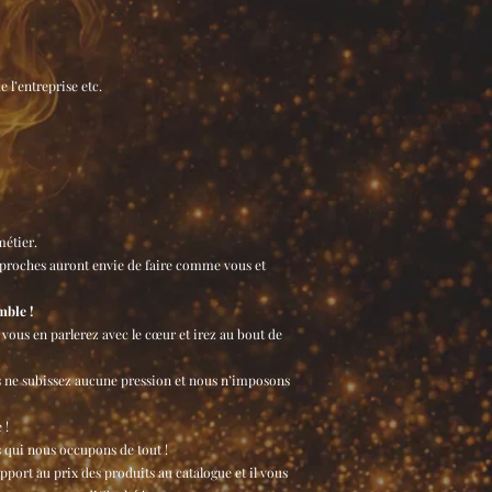
 l’entreprise etc.
étier.
 proches auront envie de faire comme vous et
mble !
vous en parlerez avec le cœur et irez au bout de
us ne subissez aucune pression et nous n’imposons
 !
s qui nous occupons de tout !
port au prix des produits au catalogue et il vous