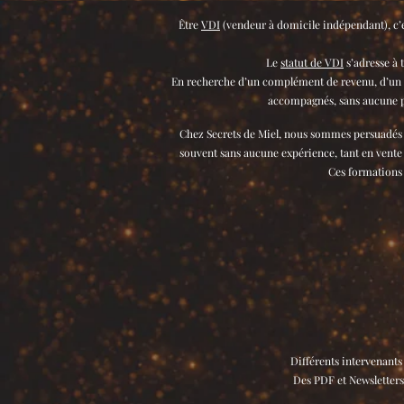
Être
VDI
(vendeur à domicile indépendant), c’e
Le
statut de VDI
s’adresse à 
En recherche d’un complément de revenu, d’un s
accompagnés, sans aucune pr
Chez Secrets de Miel, nous sommes persuadés d
souvent sans aucune expérience, tant en vente
Ces formations l
Différents intervenants
Des PDF et Newsletters