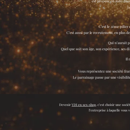
est proposé en auto-finan
L
C’est le 2ème pilier
C’est aussi par le recrutement, en plus de
Qui n’aurait p
Quel que soit son âge, son expérience, ses d
Il 
Vous représentez une société franç
Le parrainage passe par une visibili
Devenir
VDI en sex-shop
, c’est choisir une soci
l’entreprise à laquelle vous v