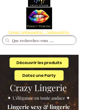
Espace Ambassadeur / Ambassadrice
Découvrir les produits
Datez une Party
Crazy Lingerie
✦
✦
L'élégance en toute audace
Lingerie sexy & lingerie